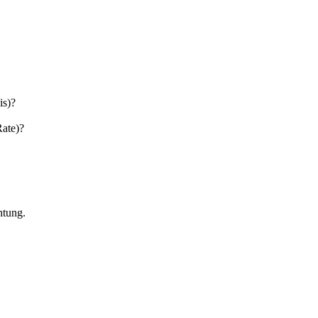
is)?
Rate)?
htung.