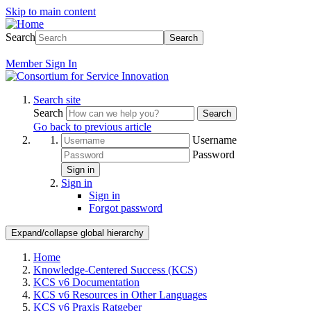
Skip to main content
Search
Search
Member
Sign In
Search site
Search
Search
Go back to previous article
Username
Password
Sign in
Sign in
Sign in
Forgot password
Expand/collapse global hierarchy
Home
Knowledge-Centered Success (KCS)
KCS v6 Documentation
KCS v6 Resources in Other Languages
KCS v6 Praxis Ratgeber