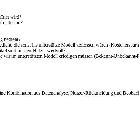
öffnet wird?
freich sind?
lg bedient?
dient, die sonst ins unterstütze Modell geflossen wären (Kostenersparn
el sind für den Nutzer wertvoll?
 die wir im unterstützten Modell erledigen müssen (Bekannt-Unbekannt-
t eine Kombination aus Datenanalyse, Nutzer-Rückmeldung und Beobac