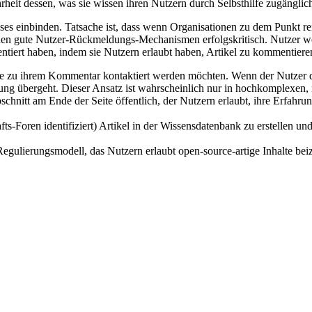
t dessen, was sie wissen ihren Nutzern durch Selbsthilfe zugänglich
sses einbinden. Tatsache ist, dass wenn Organisationen zu dem Punkt rei
werden gute Nutzer-Rückmeldungs-Mechanismen erfolgskritisch. Nutzer 
tiert haben, indem sie Nutzern erlaubt haben, Artikel zu kommentiere
ie zu ihrem Kommentar kontaktiert werden möchten. Wenn der Nutzer d
dlung übergeht. Dieser Ansatz ist wahrscheinlich nur in hochkomplex
nitt am Ende der Seite öffentlich, der Nutzern erlaubt, ihre Erfah
s-Foren identifiziert) Artikel in der Wissensdatenbank zu erstellen un
gulierungsmodell, das Nutzern erlaubt open-source-artige Inhalte bei