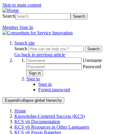
Skip to main content
Search
Search
Member
Sign In
Search site
Search
Search
Go back to previous article
Username
Password
Sign in
Sign in
Sign in
Forgot password
Expand/collapse global hierarchy
Home
Knowledge-Centered Success (KCS)
KCS v6 Documentation
KCS v6 Resources in Other Languages
KCS v6 Praxis Ratgeber