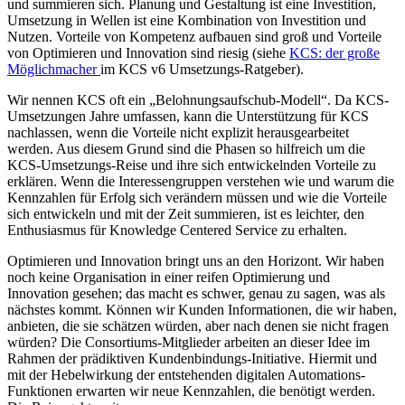
und summieren sich. Planung und Gestaltung ist eine Investition,
Umsetzung in Wellen ist eine Kombination von Investition und
Nutzen. Vorteile von Kompetenz aufbauen sind groß und Vorteile
von Optimieren und Innovation sind riesig (siehe
KCS: der große
Möglichmacher
im KCS v6 Umsetzungs-Ratgeber).
Wir nennen KCS oft ein „Belohnungsaufschub-Modell“. Da KCS-
Umsetzungen Jahre umfassen, kann die Unterstützung für KCS
nachlassen, wenn die Vorteile nicht explizit herausgearbeitet
werden. Aus diesem Grund sind die Phasen so hilfreich um die
KCS-Umsetzungs-Reise und ihre sich entwickelnden Vorteile zu
erklären. Wenn die Interessengruppen verstehen wie und warum die
Kennzahlen für Erfolg sich verändern müssen und wie die Vorteile
sich entwickeln und mit der Zeit summieren, ist es leichter, den
Enthusiasmus für Knowledge Centered Service zu erhalten.
Optimieren und Innovation bringt uns an den Horizont. Wir haben
noch keine Organisation in einer reifen Optimierung und
Innovation gesehen; das macht es schwer, genau zu sagen, was als
nächstes kommt. Können wir Kunden Informationen, die wir haben,
anbieten, die sie schätzen würden, aber nach denen sie nicht fragen
würden? Die Consortiums-Mitglieder arbeiten an dieser Idee im
Rahmen der prädiktiven Kundenbindungs-Initiative. Hiermit und
mit der Hebelwirkung der entstehenden digitalen Automations-
Funktionen erwarten wir neue Kennzahlen, die benötigt werden.