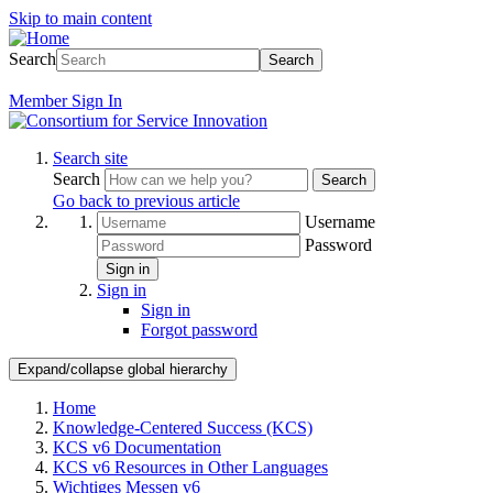
Skip to main content
Search
Search
Member
Sign In
Search site
Search
Search
Go back to previous article
Username
Password
Sign in
Sign in
Sign in
Forgot password
Expand/collapse global hierarchy
Home
Knowledge-Centered Success (KCS)
KCS v6 Documentation
KCS v6 Resources in Other Languages
Wichtiges Messen v6