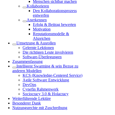
Menschen sichtbar machen
Kollaborieren
Den Kollaborationsprozess
entwerfen
Anerkennen
Erfolg & Beitrag bewerten
Motivation
Reputationsmodelle &
Abzeichen
Umsetzung & Ausrollen
Gelernte Lektionen
Die richtigen Leute involvieren
Software-Überlegungen
Zusammenfassung
Intelligent Swarming & sein Bezug zu
anderen Modellen
KCS (Knowledge-Centered Service)
Agile Software Entwicklung
DevOps
Cynefin Rahmenwerk
Sociocracy 3.0 & Holacracy
Weiterführende Lektüre
Besonderer Dank
Nutzungsrechte mit Zuschreibung