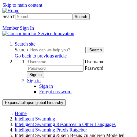
Skip to main content
Search
Search
Member
Sign In
Search site
Search
Search
Go back to previous article
Username
Password
Sign in
Sign in
Sign in
Forgot password
Expand/collapse global hierarchy
Home
Intelligent Swarming
Intelligent Swarming Resources in Other Languages
Intelligent Swarming Praxis Ratgeber
Intelligent Swarming & sein Bezug zu anderen Modellen