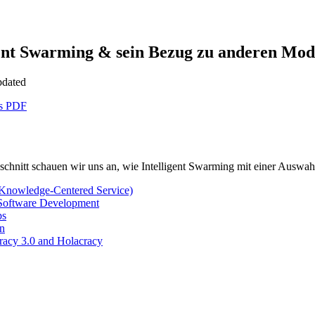
gent Swarming & sein Bezug zu anderen Mod
pdated
as PDF
schnitt schauen wir uns an, wie Intelligent Swarming mit einer Ausw
nowledge-Centered Service)
Software Development
ps
n
racy 3.0 and Holacracy