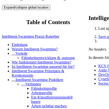
Expand/collapse global location
Intelli
Table of Contents
Last u
Intelligent Swarming Praxis Ratgeber
Save 
Einleitung
Warum Intelligent Swarming?
No headers
Vorteile
In diesem Ab
Fähigkeitsentwicklung & -nutzung
Wie funktioniert Intelligent Swarming?
KCS (K
Ist Intelligent Swarming passend für Sie?
Agile 
Intelligent Swarming Prinzipien &
DevO
Kernkonzepte
Cynefi
Intelligent Swarming Praktiken
Socioc
Verbinden
Fähigkeitsprofile
Arbeitsprofile
Ein Klassifizierungsmodell
bauen
Arbeit sichtbar machen