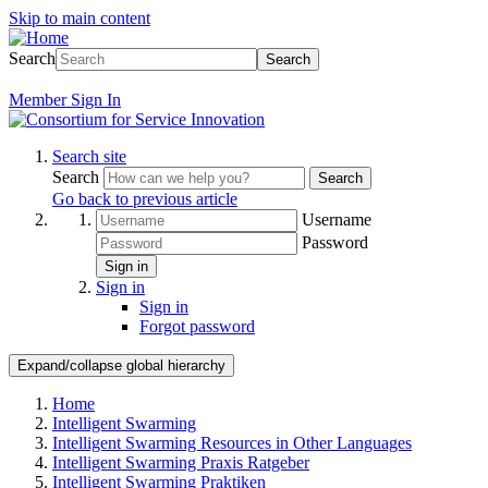
Skip to main content
Search
Search
Member
Sign In
Search site
Search
Search
Go back to previous article
Username
Password
Sign in
Sign in
Sign in
Forgot password
Expand/collapse global hierarchy
Home
Intelligent Swarming
Intelligent Swarming Resources in Other Languages
Intelligent Swarming Praxis Ratgeber
Intelligent Swarming Praktiken