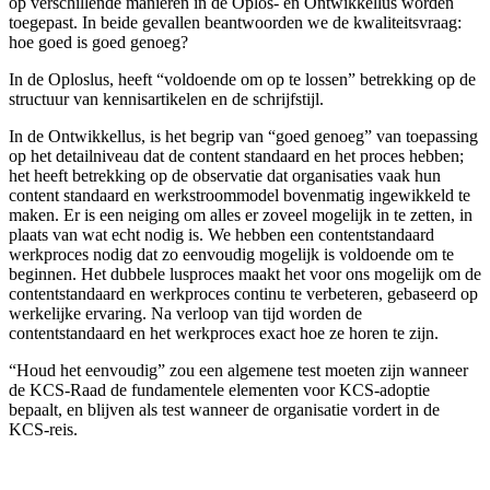
op verschillende manieren in de Oplos- en Ontwikkellus worden
toegepast. In beide gevallen beantwoorden we de kwaliteitsvraag:
hoe goed is goed genoeg?
In de Oploslus, heeft “voldoende om op te lossen” betrekking op de
structuur van kennisartikelen en de schrijfstijl.
In de Ontwikkellus, is het begrip van “goed genoeg” van toepassing
op het detailniveau dat de content standaard en het proces hebben;
het heeft betrekking op de observatie dat organisaties vaak hun
content standaard en werkstroommodel bovenmatig ingewikkeld te
maken. Er is een neiging om alles er zoveel mogelijk in te zetten, in
plaats van wat echt nodig is. We hebben een contentstandaard
werkproces nodig dat zo eenvoudig mogelijk is voldoende om te
beginnen. Het dubbele lusproces maakt het voor ons mogelijk om de
contentstandaard en werkproces continu te verbeteren, gebaseerd op
werkelijke ervaring. Na verloop van tijd worden de
contentstandaard en het werkproces exact hoe ze horen te zijn.
“Houd het eenvoudig” zou een algemene test moeten zijn wanneer
de KCS-Raad de fundamentele elementen voor KCS-adoptie
bepaalt, en blijven als test wanneer de organisatie vordert in de
KCS-reis.