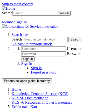
Skip to main content
Search
Search
Member
Sign In
Search site
Search
Search
Go back to previous article
Username
Password
Sign in
Sign in
Sign in
Forgot password
Expand/collapse global hierarchy
Home
Knowledge-Centered Success (KCS)
KCS v6 Documentation
KCS v6 Resources in Other Languages
Erfolg nach Kanal