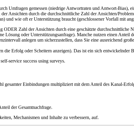
urch Umfragen gemessen (niedrige Antwortraten und Antwort-Bias), ein
 der Ansichten durch die durchschnittliche Zahl der Ansichten/Probleme
g an) und wie oft er Unterstützung braucht (geschlossener Vorfall mit a
ng ODER Zahl der Ansichten durch eine geschätzte durchschnittliche 
hne Lösung oder Unterstützungsanfrage). Manche nutzen einen Anteil d
nzintervall anlegen um sicherzustellen, dass Sie eine ausreichend gro
n die Erfolg oder Scheitern anzeigen). Das ist ein sich entwickelnder 
elf-service success using surveys.
 gesamter Einbindungen multipliziert mit dem Anteil des Kanal-Erfol
Anteil der Gesamtnachfrage.
keiten, Mechanismen und Inhalte zu verbessern, auf.