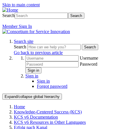
Skip to main content
Search
Search
Member
Sign In
Search site
Search
Search
Go back to previous article
Username
Password
Sign in
Sign in
Sign in
Forgot password
Expand/collapse global hierarchy
Home
Knowledge-Centered Success (KCS)
KCS v6 Documentation
KCS v6 Resources in Other Languages
Erfolg nach Kanal